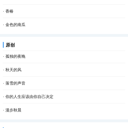
这样的椅子已经不是用来坐的，而是摆放在那里...
坝子即晒坝，就是专门晒粮食的场地，有用石灰或者水泥铺在泥地上
每次回到山圪崂里的化庙老家，当我情不自禁地去看屋后那口井时，
·
香椿
平整的坝子，也有天然的晒场。江津多是连绵起...
它，也像一只苍老的眼睛，在和我默默对视。那眼神，平淡而落寞，
晚饭。 夫人上席，小姐坐夫人对面，香椿站一边。老爷走后，到了饭
·
金色的南瓜
阴郁又陌生，仿佛我们并不曾相识……而不管我...
点，都是这样坐。今晚，香椿烧了夫人爱吃的糖醋鲤鱼。夫人高兴，
乡村的农事当中，最省劲儿的当数种南瓜。 暮春或者夏初，找一个晴
原创
让香椿开了瓶白酒。二两白酒下肚，夫人突然将...
朗的天气，从瓦罐里翻出储藏一冬的南瓜种子，晒一晒，浸点水，随
·
孤独的夜晚
手种进松软的泥土里。南瓜野性、皮实，对土壤...
这个夜晚我又孤独了 从没想过 会离幸福这么遥远 当我疲惫不堪时 站
·
秋天的风
在皎洁的月亮下 被风呛得咳嗽了数声 遥远的 我仿佛看见了 依稀中你
秋天的风 相对于夏天的风 多了一丝凉意 相对于冬天的风 又多了些许
·
落雪的声音
久违的笑容 这个夜晚好像有了 记忆里的流浪...
温存 而相对于春天的风 却多了几分萧瑟和寂寥 秋天的风宛如一支孩
雪花把诗歌写给冬天 大地打开一个明快的季节 屋顶瓦片浑然一色 万
·
你的人生应该由你自己决定
童的画笔 为世界增添了几笔浓浓的色彩 那火红...
物吟唱同一首童谣 一次次聆听冬的心跳 开阔的田野自由自在地呼吸
看过一段话：“这个世界，没有任何一条规定，要你必须温柔开朗，要
·
漫步秋晨
拨动岁月深处的思念 雪的美丽柔软成一串欢快的...
你必须善解人意。你就做你自己，奇怪一点也不要紧，做得不是很好
清早，薄雾浓云，东方的天空仍有一抹儿亮色，远远的路灯像点点闪