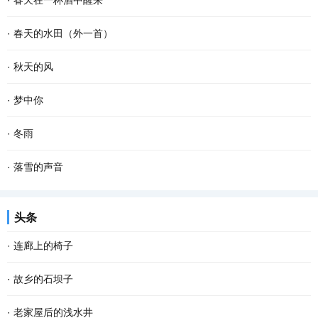
·
春天在一杯酒中醒来
久违的笑容 这个夜晚好像有了 记忆里的流浪...
款款地走来 春风敲醒冰封的泥土 苏醒了沉睡的种子 一种力量在酥软
杯斟满，等一场空 静。漏水的时间 放养一池蛙鸣 征途，在爹的目光
·
春天的水田（外一首）
的泥土里萌动 一个希望在春光里勃发 萌发生长...
里 安慰，娘的一声叹息 青花在杯里 扶起那个弹琴的人 风在弦上，等
春天的水田里， 禾苗怀抱农夫的希望，孕育夏日的稻香； 柳条喜欢伸
·
秋天的风
雪落故道 如果仰望是一次突围 咽不下的那滴泪...
手去拨沟渠里的水； 我用力闻挨着草地疯长的婆婆纳草。 幸运的话，
秋天的风 相对于夏天的风 多了一丝凉意 相对于冬天的风 又多了些许
·
梦中你
隔着几个“田块”相框，能遇到十几只白鹭立...
温存 而相对于春天的风 却多了几分萧瑟和寂寥 秋天的风宛如一支孩
在梦中 我乘风驾云而来 手捧着鲜花 寻找情窦初开的你 在那童话般的
·
冬雨
童的画笔 为世界增添了几笔浓浓的色彩 那火红...
世界 美丽的鲜花散发出芬芳 只为等你 给出一季的火红 你低头时的温
撑着一把花蓝伞 走在无人的街上 左手握着冷风，右手牵着寒雨 和孤
·
落雪的声音
柔 没有忧愁 我在一片柔情和泪水中 回想起我...
独结伴，和寂寞成双 我想把冬天望穿 寻到花开的模样 拐角处，那一
雪花把诗歌写给冬天 大地打开一个明快的季节 屋顶瓦片浑然一色 万
头条
抹绿盈盈含香 冬天，在伞下闪闪发烫 走过的路...
物吟唱同一首童谣 一次次聆听冬的心跳 开阔的田野自由自在地呼吸
·
连廊上的椅子
拨动岁月深处的思念 雪的美丽柔软成一串欢快的...
在家具中我偏爱椅子。逢到一张看上去舒服又式样殊别的椅子，我便
·
故乡的石坝子
想把它请入家中；若是幸遇一把古意盈然的老椅子就更想拥有；当然
说起坝子，在云贵高原是土壤肥沃、灌溉便利的平原地带。在江津，
·
老家屋后的浅水井