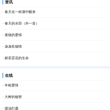
资讯
也不要紧。因为做自己这件事，不会有人比你...
烁的疏星，马路像是一条霓虹般的隧道，朦胧而幽深，微风吹来，空
·
春天在一杯酒中醒来
气还是那般清凉甜爽。此时已经有紧张晨扫的人...
杯斟满，等一场空 静。漏水的时间 放养一池蛙鸣 征途，在爹的目光
·
春天的水田（外一首）
里 安慰，娘的一声叹息 青花在杯里 扶起那个弹琴的人 风在弦上，等
春天的水田里， 禾苗怀抱农夫的希望，孕育夏日的稻香； 柳条喜欢伸
·
黄猫的爱情
雪落故道 如果仰望是一次突围 咽不下的那滴泪...
手去拨沟渠里的水； 我用力闻挨着草地疯长的婆婆纳草。 幸运的话，
腊梅一开，春天不远了；猫儿一闹，春天也不远了。猫儿的闹就是不
·
袅袅炊烟情
隔着几个“田块”相框，能遇到十几只白鹭立...
同寻常的叫，不同寻常的呼。腊梅开放是植物情爱的张扬，猫儿的呼
从村庄走出的游子，乡愁深处都有一柱炊烟。 不知为何，当归期越
·
娇若昙花的生命
叫也是情爱的张扬。 不知其它猫是不是每年只有...
近，我的心越忐忑。这种不安，不为别的，只因老家有我的母亲。不
今早开门，我家的那只土黄色的小狗静静地平躺在马路的中间，它死
在线
知从哪一年开始，我开始懂得母亲，懂得了她一生...
了。这个幼小的 快乐 的生命就这样消亡了，我的心忽然被揪住的感
·
年检爱情
觉。 对于这个小生命的到来，很是偶然。约两个...
岁末年初，各类年检渐渐提上日程。近年来，随着某些程序或手续的
·
大树的秘密
简化，相对来说，年检的项目少了些。但有些物事，必须得年检。比
我坚信，每一棵大树，都有着自己的秘密。只是这些秘密并不为我们
·
煤油灯盏