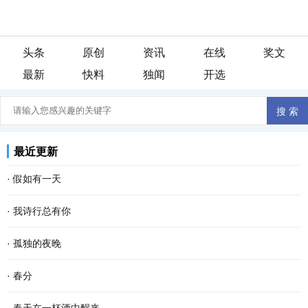
头条
原创
资讯
在线
奖文
最新
快料
独闻
开选
最近更新
·
假如有一天
假如有一天， 我变成了一阵风， 我会轻柔的吹过游子的脸庞， 像母
·
我诗行总有你
亲般抚慰他漂泊的心灵。 假如有一天， 我变成了一场雨， 我会尽情
还是喜欢清晨醒来 品一首诗读出相遇 倾听你那温暖的呼吸 我的文字
·
孤独的夜晚
的浇灌久旱的粮田， 让干涸的良苗尽情享受绵绵...
带孤独治愈 是否将你旋入相思的诗章 读出缺爱的默契 寻找从云端酝
这个夜晚我又孤独了 从没想过 会离幸福这么遥远 当我疲惫不堪时 站
·
春分
酿已久相惜 生命中那人，会不会把我弄丢？ 这...
在皎洁的月亮下 被风呛得咳嗽了数声 遥远的 我仿佛看见了 依稀中你
春分 一位季节的仙子 拽着暖暖的春风 蓬勃着生命的气息 撒一路芬芳