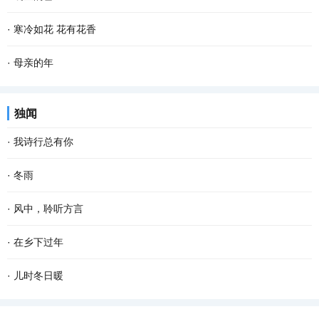
乡最朴素最亲切的气息，一幕幕的景象在眼前滑过...
满天。其实若按夏历三月，气温已经上来了，太阳也有些晒，所以过
清晨，飘落了一夜的雪花随着呦呦鹿鸣停止了飞舞。雪花漂白了整个
·
寒冷如花 花有花香
了二月二龙抬头，就是外出踏青、纸鸢纷飞的好...
世界，嘎金雪地里凌乱的足迹爆露了夜的秘密，只可惜没有目睹盛大
只要一进院子，西厢房边上的那棵柿子树就会唤醒画画的梦想，太美
·
母亲的年
的狂欢。 嘎金的雪一般来得比较晚，但比起太阳...
了。苍褐色的枯树枝上，红红的大圆柿子悠然淡定，映衬着古朴的灰
老舍曾说，人，即使活到八九十岁，有母亲便可以多少还有点孩子
独闻
瓦，清冷冷的蓝天，还有朱红斑驳的雕花门窗，...
气，有母亲的人，心里是安定的。 一转眼，母亲离开我们已经整整七
·
我诗行总有你
年了，再过一个多月就是2022年的春节了，我更加...
还是喜欢清晨醒来 品一首诗读出相遇 倾听你那温暖的呼吸 我的文字
·
冬雨
带孤独治愈 是否将你旋入相思的诗章 读出缺爱的默契 寻找从云端酝
撑着一把花蓝伞 走在无人的街上 左手握着冷风，右手牵着寒雨 和孤
·
风中，聆听方言
酿已久相惜 生命中那人，会不会把我弄丢？ 这...
独结伴，和寂寞成双 我想把冬天望穿 寻到花开的模样 拐角处，那一
远道而来的风 从对面的塔楼俯冲下来 破窗而入 掀动了桌面上，蜷缩
·
在乡下过年
抹绿盈盈含香 冬天，在伞下闪闪发烫 走过的路...
着 不敢大声说话的方言 菱形的那一块 镌刻着村落的样子 斜插在正中
过年是一生中最 幸福 的时刻。 住在城里，每到年关，我都怀念那些
·
儿时冬日暖
的 是河岸边弄潮的杨柳 桥上垂钓的身影，再次...
在乡下的日子，特别是在乡下过年的情形。 小时候，不知道什么叫过
往记忆深处走，不少鲜活的事儿像鱼儿从春池里跃上来。年少的冬