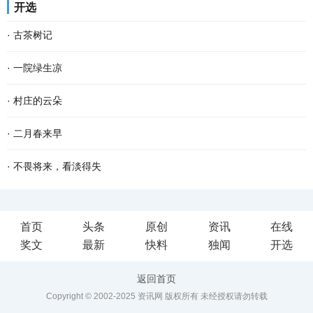
开选
年，只觉得可以无拘无束的玩，很开心。儿时的...
日，天虽寒凉，却有不少甜蜜和乐趣，似一块烤红薯，热腾腾地吃下
·
古茶树记
去，心窝窝一下子就暖了。 故乡的冬天安闲，冷风...
南方有嘉木，东门出古茶。 横亘南疆的十万大山状如巨螯，分成南北
·
一院绿生凉
两岭，螯尖直指西南。南岭为十万大山主脉。北岭略小，方志谓之余
又到一年植树节，想起老家屋前屋后的树木来。 老家三间瓦房，隔着
·
村庄的云朵
脉。顶峰名雷浦茶。我以为地名有误，为何不是...
花墙，在黑漆大门旁斜伸着一株樱桃树。那株樱桃，不知是何时栽
在村庄里，更多的时候，人们看到的都是一朵云起，却没有时间一直
·
二月春来早
的，倚着水沟，长得歪歪扭扭，却极力把身子倚向...
看到一朵云飘向何方。人们总是忙着低头劳作或是赶路，没有时间跟
二月的大地，已过立春节气，这就是春天了。 只是春风料峭，倒春寒
·
不畏将来，看淡得失
踪一朵云的去向。 我奶奶有时候在院子里手搭凉...
还在做最后的挣扎，企图在人间制造出最后的一点风浪，但是大地的
到了一定年龄，回望过去，有很多美好的回忆，仿佛还鲜活如昨，历
首页
头条
原创
资讯
在线
深处已被喊醒，春天的温暖势不可挡，无论是天...
历在目。然而故事却再也无法重演了。 物是人非事事休，唯有剩
奖文
最新
快料
独闻
开选
下“人面不知何处去，桃花依旧笑春风”的无奈感伤...
返回首页
Copyright © 2002-2025 资讯网 版权所有 未经授权请勿转载