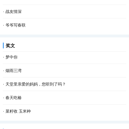
如，你我他或普普通通或轰轰烈烈的 爱情 。 爱...
所知而已。探寻大树的秘密，是有些困难的，也因此，我们常常就忽
一粒谷，溅满屋。 每当想起这句儿时常挂在嘴边的谜语，脑海里就会
·
战友情深
略了这些大树所隐藏的秘密，这是一件多少有些...
不由地浮现这样的场景：柴火在土灶里呼呼燃烧，火舌自锅底窜出，
动车开动，我们一行向西，奔南京，会战友。我凝望窗外，楼宇滑
·
爷爷写春联
我们姐弟坐在宽板条凳上，烤火，添柴，叽叽喳...
过……五十多年前，我们也是这样坐在火车上，看一一滑过的家乡景
儿时的春节充满了乐趣，乡村里洋溢着浓郁的年味，这是我们美好的
奖文
物。 当年，我们是一群特殊的“小兵”，大多数十...
记忆。过年的时候，除了穿上新衣服、吃着美味的菜肴和零食之外，
·
梦中你
最让我难忘的却是春联。 千门万户��日，总把...
在梦中 我乘风驾云而来 手捧着鲜花 寻找情窦初开的你 在那童话般的
·
烟雨三湾
世界 美丽的鲜花散发出芬芳 只为等你 给出一季的火红 你低头时的温
与镶嵌在老步湖路上的明珠——三湾村，离别已有十多个春秋。没想
·
天堂里亲爱的妈妈，您听到了吗？
柔 没有忧愁 我在一片柔情和泪水中 回想起我...
到和她的重逢，发生在一个烟雨迷蒙的日子。 那个乍暖还寒的下午，
天堂里亲爱的妈妈，您知道吗？儿子在人间得了重度糖尿病，在医院
·
春天吃椿
与几位朋友一起驱车到三湾观光。虽然天气阴沉...
躺了十四天，倍受煎熬。七月三日，高达32 mmol/L的血糖指标忙乱
推开晨雾，把记忆安放进口袋，那些柔软的时光和迷离的梦，若隐若
·
菜籽收 玉米种
了医生，一连十二个小时的吊针打到第二天的凌晨一...
现。 我家前面是条清清浅浅的小河，每天，鱼儿从上游潜游到下游，
拥挤在菜地里的油菜收割了！上班下班，路过这片菜地，习惯了凝望