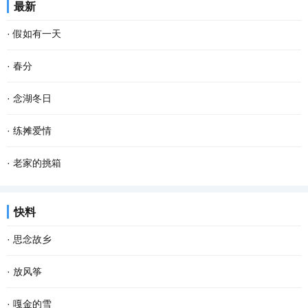
最新
又从下游逆流而上。春天河水澄澈无比，站在岸...
几眼，挺拔的油菜杆举着饱满的籽粒，挤挤挨挨，你不让我，我不让
·
假如有一天
你，仿佛当年的黑白照上一张张天真的笑脸，在...
假如有一天， 我变成了一阵风， 我会轻柔的吹过游子的脸庞， 像母
·
春分
亲般抚慰他漂泊的心灵。 假如有一天， 我变成了一场雨， 我会尽情
春分 一位季节的仙子 拽着暖暖的春风 蓬勃着生命的气息 撒一路芬芳
·
念湖冬日
的浇灌久旱的粮田， 让干涸的良苗尽情享受绵绵...
款款地走来 春风敲醒冰封的泥土 苏醒了沉睡的种子 一种力量在酥软
念湖，一个藏在云南乌蒙山腹地的高原湖泊，烟波浩渺，碧水茫茫。
·
练摊爱情
的泥土里萌动 一个希望在春光里勃发 萌发生长...
冬天的念湖，有着一种自然、简约的美。远山连绵，湖水深流。而树
近日来，“地摊”这个词突然火爆起来，网络上出现各种各样的地摊文
·
老家的挑箱
早已被染成了一种桔红色，一排站在湖水中，仿...
化，顿时勾起我的一段难忘的练摊经历。 大二那年春天，家里突然遭
双亲离去，没有为我们留下什么值钱的遗产，唯有那漆上朱丹色土漆
快料
遇变故，做了一辈子鞋匠的爷爷检查出白血病...
的残旧挑箱让我难以忘怀。每次去乡下老屋中，我都特意去看一看，
·
思念故乡
摸一摸沧桑的挑箱，那泛着历史烟尘的土漆依然...
回忆，那么细碎，那么悠长；故乡，那么遥远，那么忧伤。没有故
·
放风筝
乡，自己属于谁？没有路标，哪里是归宿？时代头也不回地疾行，故
阳春三月是放风筝的好季节，歌里也唱——又是一年三月三，风筝飞
·
嘎金的雪