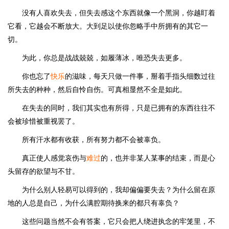
没有人喜欢失去，但失去感这个东西就像一个黑洞，你越盯着
它看，它越会不断放大。大到足以使你忽略手中所拥有的其它一
切。
为此，你总是战战兢兢，如履薄冰，唯恐失去更多。
你也忘了
快乐
的滋味，每天只做一件事，掰着手指头细数过往
所失去的种种，然后自怜自伤。可真相显然不全是如此。
在失去的同时，我们其实也有所得，只是已拥有的东西往往不
会被珍惜被重视罢了。
所有汗水都有收获，所有努力都不会被辜负。
真正使人感觉哀伤与
难过
的，也并非某人某事的结束，而是心
头留存的欲望与不甘。
为什么别人轻易可以得到的，我却偏偏要失去？为什么留在原
地的人总是自己，为什么满腔期待换来的都只有辜负？
这些问题当然不会有答案，它只会把人绕进执念的牢笼里，不