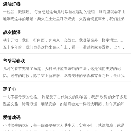
煤油灯盏
一粒谷，溅满屋。 每当想起这句儿时常挂在嘴边的谜语，脑海里就会不由
地浮现这样的场景：柴火在土灶里呼呼燃烧，火舌自锅底窜出，我们姐弟
坐在宽板条凳上，烤火，添柴，叽叽喳...
战友情深
动车开动，我们一行向西，奔南京，会战友。我凝望窗外，楼宇滑过……
五十多年前，我们也是这样坐在火车上，看一一滑过的家乡景物。 当年，
我们是一群特殊的“小兵”，大多数十...
爷爷写春联
儿时的春节充满了乐趣，乡村里洋溢着浓郁的年味，这是我们美好的记
忆。过年的时候，除了穿上新衣服、吃着美味的菜肴和零食之外，最让我
难忘的却是春联。 千门万户��日，总把...
莲子心
一向不喜母亲的性格。 许是受了古代诗文的影响罢，我所 欣赏 的女子多是
温柔文雅、诗意浪漫、细腻安静，如晨熹微光一样浅浅明媚，如午茶的和
风一样淡然空灵，如长青的落松一样...
爱情戏码
小时候生病吃药，每一回都要被大人哄半天，实在不行，就给块糖，或是