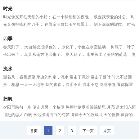
带我们飞进知识的海洋 每当我们做...
时光
时光像支开往天堂的小船； 在一个静悄悄的夜晚， 载走我亲爱的外公。 时
光又像把锋利的刀子； 在母亲洁白如玉的脸蛋上， 刻下深深的皱纹。 时光
像个罪恶的小偷； 在我愉快玩耍时...
四季
春天到了， 大自然变成绿色的， 冰化了，小鱼在水面跳动， 树绿了，叶子
长出来了， 鸟儿从南方飞回来了。 夏天到了， 水里长出了美丽的荷花， 青
蛙跳上荷叶赏花， 火热的太阳高...
流水
迎着风，极目远望 岸边的约定，流水 带走了泥沙 带走了落叶 时光不曾回
头，相思 一天一天地等 我的青春，流泪不止 流水不息 绵绵细雨 看你挥霍
的日子 身后的脚印，迷途 带着忧伤...
归帆
夕阳再跨前一步 便走进另一个黎明 芭蕉叶倒垂着绵绵情思 月亮 是太阳永恒
追赶的恋人 白帆 永远涨满洁白的幻梦 满载今天的收成 明天的憧憬 黄昏的
滩涂，永远 骚动莫测的感情 海涨...
首页
1
2
3
下一页
末页