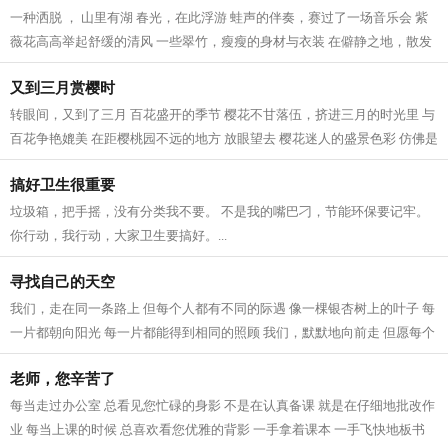
一种洒脱 ， 山里有湖 春光，在此浮游 蛙声的伴奏，赛过了一场音乐会 紫
薇花高高举起舒缓的清风 一些翠竹，瘦瘦的身材与衣装 在僻静之地，散发
着岁月之痕 草木近乎入戏，怡然自...
又到三月赏樱时
转眼间，又到了三月 百花盛开的季节 樱花不甘落伍，挤进三月的时光里 与
百花争艳媲美 在距樱桃园不远的地方 放眼望去 樱花迷人的盛景色彩 仿佛是
一片密织的云海 走进樱桃园，仔...
搞好卫生很重要
垃圾箱，把手摇，没有分类我不要。 不是我的嘴巴刁，节能环保要记牢。
你行动，我行动，大家卫生要搞好。...
寻找自己的天空
我们，走在同一条路上 但每个人都有不同的际遇 像一棵银杏树上的叶子 每
一片都朝向阳光 每一片都能得到相同的照顾 我们，默默地向前走 但愿每个
人都能找到 自己心里所想的 像一...
老师，您辛苦了
每当走过办公室 总看见您忙碌的身影 不是在认真备课 就是在仔细地批改作
业 每当上课的时候 总喜欢看您优雅的背影 一手拿着课本 一手飞快地板书