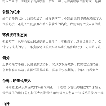
答应个条件，比如买个玩具啥的。后来上学，老师奖励学生的方式，起初
是小红花，后来是笔记本。再后来我写...
苦涩的纪念
那个炎热的七月，我们恋爱了。那样的季节，不知是 爱情 的热度胜过了天
气的热度，还是天气的热度在助长着爱情的热度。我们像两个没人要的孩
子，赖在“麦肯基”临窗的位子上，...
环保汉坪生态美
初夏时节，汉坪高速公路沿线的山更绿了，水更清了，景色也更美了。透
过深深浅浅的绿，一条宽敞笔直的六车道高速公路依山绕水，向秦岭深处
的远方无限延伸，构成了路与山体自然...
颂党
追梦铸煌方略精，反腐倡廉筑清明。 简政放权除政弊，扶贫攻坚惠民生。
创新制精争高端，富国强军展雄风。 国泰民悦福州美，中华红日耀太空。...
仲春，断崖式降温
一种错觉 必须以断崖式的降温 来纠正 一个道理 必须以决绝的方式 来验证
常于轻信的我们 总也长不大的蝴蝶结 单纯得令人悲哀 一张成熟的脸 在一场
断崖式降温之后 多了些沧桑 春天...
山行