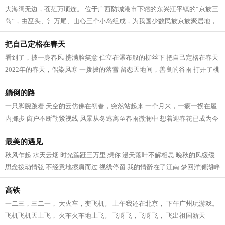
大海阔无边，苍茫万顷连。 位于广西防城港市下辖的东兴江平镇的“京族三
岛”，由巫头、氵万尾、山心三个小岛组成，为我国少数民族京族聚居地，
故此称之。它面临北部湾，背倚十...
把自己定格在春天
看到了，披一身春风 携满脸笑意 伫立在瀑布般的柳丝下 把自己定格在春天
2022年的春天，偶染风寒 一拨拨的落雪 留恋天地间，善良的谷雨 打开了桃
花心飞菲 眼眸飘逸浪漫 昨夜的一场...
躺倒的路
一只脚腕跛着 天空的云仿佛在初春，突然站起来 一个月来，一瘸一拐在屋
内挪步 窗户不断勒紧视线 风景从冬逃离至春雨微澜中 想着迎春花已成为今
年过往的旧时光 轮椅并不意味着光...
最美的遇见
秋风乍起 水天云烟 时光蹁跹三万里 想你 漫天落叶不解相思 晚秋的风缓缓
思念拨动情弦 不经意地擦肩而过 视线停留 我的情醉在了江南 梦回洋澜湖畔
那个温馨的夜晚 深情凝望 十指相...
高铁
一二三，三二一， 大火车，变飞机。 上午我还在北京， 下午广州玩游戏。
飞机飞机天上飞， 火车火车地上飞。 飞呀飞，飞呀飞， 飞出祖国新天