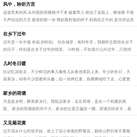
风中，聆听方言
远道而来的风 从对面的塔楼俯冲下来 破窗而入 掀动了桌面上，蜷缩着 不敢
大声说话的方言 菱形的那一块 镌刻着村落的样子 斜插在正中的 是河岸边弄
潮的杨柳 桥上垂钓的身影，再次...
在乡下过年
过年是一生中最 幸福 的时刻。 住在城里，每到年关，我都怀念那些在乡下
的日子，特别是在乡下过年的情形。 小时候，不知道什么叫过年，只觉得
可以无拘无束的玩，很开心。儿时的...
儿时冬日暖
往记忆深处走，不少鲜活的事儿像鱼儿从春池里跃上来。年少的冬日，天
虽寒凉，却有不少甜蜜和乐趣，似一块烤红薯，热腾腾地吃下去，心窝窝
一下子就暖了。 故乡的冬天安闲，冷风...
家乡的荷塘
月是故乡明，醉美家乡行。我抵达家乡，走近荷塘，是在一个初夏的黄
昏。 家乡的荷塘面积并不大，家乡的位置又偏安一隅，荷塘历经岁月，基
本上还算保住了原生态，少有人为的修茸...
又见菊花黄
记不清从什么时候开始，迷上了冠小体瘦的野菊花，颇有山野归来不看菊