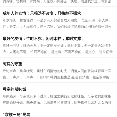
的意味。曾想种一片野菊，可是找不到那么一块地。而且我知道，就算是
圈养在眼前，最后的结果是花开得并不...
成年人的友情：只筛选不改变，只接纳不强求
年岁渐长，越发懂得，不是所有人都适合成为朋友。 茫茫人海，有人同
行，是幸运；无缘相伴，也不强留。我们只珍惜能和自己同行的那一部分
人。 成年人的 友情 ，从来都是只筛选不...
最好的友情：忙时不扰，闲时牵挂，累时支撑，
看过一句话：好的关系，不一定朝夕相处，形影不离，但一定是天冷情不
冷，人远心不远。 忙而不忘的，是交情；不离不弃的，是交心。 这世间最
好的 友情 ，莫过于忙时不扰，闲时牵...
阿妈的守望
经轮声声，袅袅绕绕，飘过午后慵懒的时光，洒落人间的音符轻轻敲击耳
膜，一声声，一声声……回响耳畔的清脆也是 生活 的清幽，在空寂中婉
转、在空灵中婉约，阿妈转动经轮，那...
母亲的腊味饭
每到腊月，母亲就从乡下过来，给城里的我们做腊味饭。母亲做的腊味饭
有腊肉煲仔饭、蒜香腊肠、风味腊鱼和雪腊菜，这些都是母亲对儿女的呵
护和疼爱。 小雪时节，天气变得干燥，...
“京族三岛”见闻