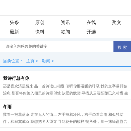
头条
原创
资讯
在线
奖文
最新
快料
独闻
开选
当前位置：
主页
>
独闻
>
我诗行总有你
还是喜欢清晨醒来 品一首诗读出相遇 倾听你那温暖的呼吸 我的文字带孤独
治愈 是否将你旋入相思的诗章 读出缺爱的默契 寻找从云端酝酿已久相惜 生
命中那人，会不会把我弄丢？ 这...
冬雨
撑着一把花蓝伞 走在无人的街上 左手握着冷风，右手牵着寒雨 和孤独结
伴，和寂寞成双 我想把冬天望穿 寻到花开的模样 拐角处，那一抹绿盈盈含
香 冬天，在伞下闪闪发烫 走过的路...