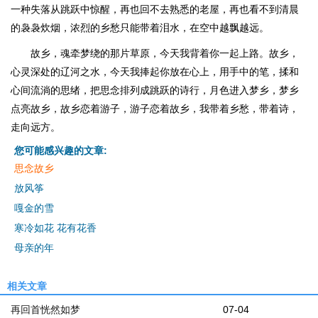
一种失落从跳跃中惊醒，再也回不去熟悉的老屋，再也看不到清晨
的袅袅炊烟，浓烈的乡愁只能带着泪水，在空中越飘越远。
故乡，魂牵梦绕的那片草原，今天我背着你一起上路。故乡，
心灵深处的辽河之水，今天我捧起你放在心上，用手中的笔，揉和
心间流淌的思绪，把思念排列成跳跃的诗行，月色进入梦乡，梦乡
点亮故乡，故乡恋着游子，游子恋着故乡，我带着乡愁，带着诗，
走向远方。
您可能感兴趣的文章:
思念故乡
放风筝
嘎金的雪
寒冷如花 花有花香
母亲的年
相关文章
再回首恍然如梦
07-04