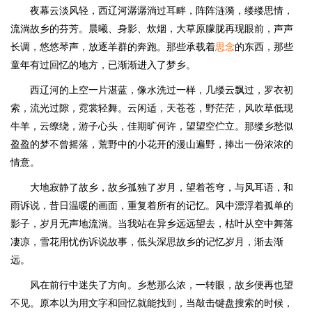
夜幕云淡风轻，西辽河潺潺淌过耳畔，阵阵涟漪，缕缕思情，
流淌故乡的芬芳。晨曦、身影、炊烟，大草原朦胧再现眼前，声声
长调，悠悠琴声，放逐羊群的奔跑。那些承载着
思念
的东西，那些
童年有过回忆的地方，已渐渐进入了梦乡。
西辽河的上空一片湛蓝，像水洗过一样，几缕云飘过，罗衣初
索，流光过隙，霓裳轻舞。云闲适，天苍苍，野茫茫，风吹草低现
牛羊，云缭绕，游子心头，佳期旷何许，望望空伫立。那缕乡愁似
盈盈的梦不曾摇落，荒野中的小花开的漫山遍野，捧出一份浓浓的
情意。
大地寂静了故乡，故乡孤独了岁月，望着苍穹，与风耳语，和
雨诉说，昔日温暖的画面，重复着所有的记忆。风中漂浮着孤单的
影子，岁月无声地流淌。当我站在异乡远远望去，枯叶从空中舞落
凄凉，雪花用忧伤诉说故事，低头深思故乡的记忆岁月，渐去渐
远。
风在前行中迷失了方向。乡愁那么浓，一转眼，故乡便再也望
不见。原本以为用文字和回忆就能找到，当敲击键盘搜索的时候，