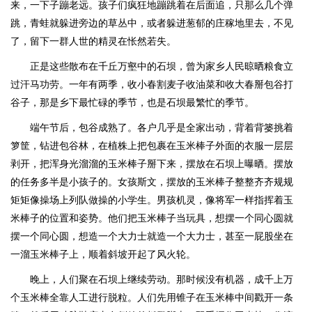
来，一下子蹦老远。孩子们疯狂地蹦跳着在后面追，只那么几个弹
跳，青蛙就躲进旁边的草丛中，或者躲进葱郁的庄稼地里去，不见
了，留下一群人世的精灵在怅然若失。
正是这些散布在千丘万壑中的石坝，曾为家乡人民晾晒粮食立
过汗马功劳。一年有两季，收小春割麦子收油菜和收大春掰包谷打
谷子，那是乡下最忙碌的季节，也是石坝最繁忙的季节。
端午节后，包谷成熟了。各户几乎是全家出动，背着背篓挑着
箩筐，钻进包谷林，在植株上把包裹在玉米棒子外面的衣服一层层
剥开，把浑身光溜溜的玉米棒子掰下来，摆放在石坝上曝晒。摆放
的任务多半是小孩子的。女孩斯文，摆放的玉米棒子整整齐齐规规
矩矩像操场上列队做操的小学生。男孩机灵，像将军一样指挥着玉
米棒子的位置和姿势。他们把玉米棒子当玩具，想摆一个同心圆就
摆一个同心圆，想造一个大力士就造一个大力士，甚至一屁股坐在
一溜玉米棒子上，顺着斜坡开起了风火轮。
晚上，人们聚在石坝上继续劳动。那时候没有机器，成千上万
个玉米棒全靠人工进行脱粒。人们先用锥子在玉米棒中间戳开一条