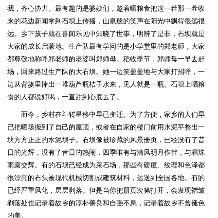
我，齐心协力。最有趣的是婆姨们，趁着晒粮食把这一茬那一茬收
来的花边新闻拿到石坝上传播，山泉般的笑声在阳光中飘得很远很
远。乡下孩子就在喜闻乐见中知晓了世事，明辨了是非，石坝就是
大家的成长启蒙地。生产队最有学问的是小学堂里的郑老师，大家
都尊敬地称呼郑老师的老婆叫郑师母。稻收季节，郑师母一早去赶
场，回来路过生产队的大石坝。她一边笑盈盈地与大家打招呼，一
边从背篓里捧出一堆葫芦瓶桔子水来，见人就是一瓶。石坝上晒粮
食的人都说好喝，一直甜到心底去了。
而今，乡村在斗转星移中早已变迁。为了方便，家乡的人们早
已把晒场搬到了自己的屋顶，或者在自家的楼门前用水泥平整出一
块方方正正的水泥坝子。石坝像被珍藏的风景册页，已经没有了昔
日的光辉，没有了昔日的热闹，四季唯有与清风明月作伴，与霜珠
雨露交辉。有的石坝已经成为采石场，那些有硬度、纹理和色泽都
很漂亮的石头被现代机械切割成建筑材料，运送到全国各地。有的
已经严重风化，层层剥落。但是当你把册页次第打开，会发现褶皱
剥落处也记录着故乡的淳朴善良和自强不息，记录着故乡不曾褪色
的美。