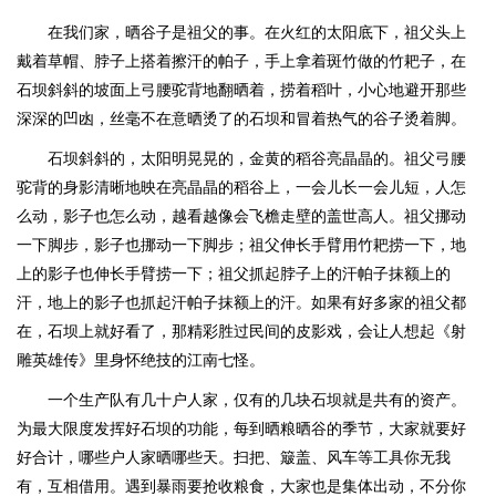
在我们家，晒谷子是祖父的事。在火红的太阳底下，祖父头上
戴着草帽、脖子上搭着擦汗的帕子，手上拿着斑竹做的竹耙子，在
石坝斜斜的坡面上弓腰驼背地翻晒着，捞着稻叶，小心地避开那些
深深的凹凼，丝毫不在意晒烫了的石坝和冒着热气的谷子烫着脚。
石坝斜斜的，太阳明晃晃的，金黄的稻谷亮晶晶的。祖父弓腰
驼背的身影清晰地映在亮晶晶的稻谷上，一会儿长一会儿短，人怎
么动，影子也怎么动，越看越像会飞檐走壁的盖世高人。祖父挪动
一下脚步，影子也挪动一下脚步；祖父伸长手臂用竹耙捞一下，地
上的影子也伸长手臂捞一下；祖父抓起脖子上的汗帕子抹额上的
汗，地上的影子也抓起汗帕子抹额上的汗。如果有好多家的祖父都
在，石坝上就好看了，那精彩胜过民间的皮影戏，会让人想起《射
雕英雄传》里身怀绝技的江南七怪。
一个生产队有几十户人家，仅有的几块石坝就是共有的资产。
为最大限度发挥好石坝的功能，每到晒粮晒谷的季节，大家就要好
好合计，哪些户人家晒哪些天。扫把、簸盖、风车等工具你无我
有，互相借用。遇到暴雨要抢收粮食，大家也是集体出动，不分你