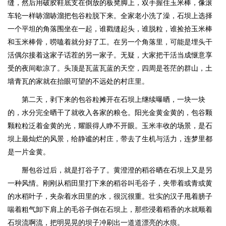
缝，然后用破胶鞋底支在倒放的板凳脚上，双手握住玉米棒，像滚
车轮一样哧溜哧溜把包谷粒脱下来。全家老小洗了澡，石坝上选择
一个平坦的角落围坐在一起，谁戳缝起头，谁脱粒，谁捡拾玉米棒
和玉米棒骨，唠嗑着就分好了工。在另一个角落里，可能是埋头干
活偶尔接着这家子话茬的另一家子。无疑，大家把干活当成惬意享
受的夜间歇凉了。头顶是瓦蓝瓦蓝的天空，四周是苍茫的群山，土
墙青瓦的家就在抬眼可望的不远处的村庄里。
第二天，剥下来的包谷粒摊开在石坝上继续曝晒，一块一块
的，水分完全晒干了就收入各家的粮仓。阳光金黄金黄的，包谷颗
颗粒粒泛着金黄的光，耀眼得人睁不开眼。玉米丰收的场景，是石
坝上最灿烂的风景，给静谧的村庄，带去了生机与活力，连梦里都
是一片金黄。
掰包谷过后，就是打谷子了。黄澄澄的稻谷晒在石坝上又是另
一种风情。刚刚从稻田里打下来的稻谷叫毛谷子，夹带着或青或黄
的水稻叶子，夹杂着水田里的水，很沉很重。壮实的汉子甩着膀子
喘着粗气卸下肩上的毛谷子倒在石坝上，那些浸着稻香的水就顺着
石坝流啊流，把明晃晃的坝子冲刷出一道道漂亮的水痕。