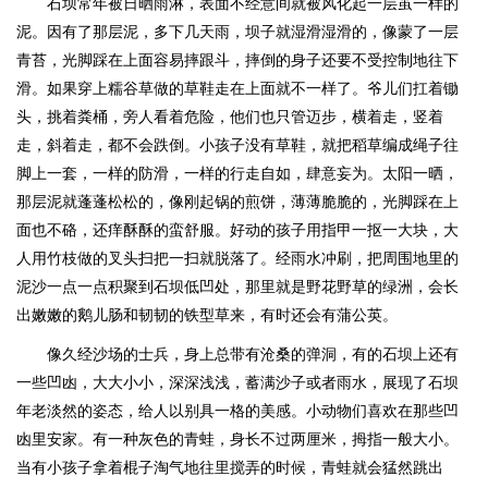
石坝常年被日晒雨淋，表面不经意间就被风化起一层茧一样的
泥。因有了那层泥，多下几天雨，坝子就湿滑湿滑的，像蒙了一层
青苔，光脚踩在上面容易摔跟斗，摔倒的身子还要不受控制地往下
滑。如果穿上糯谷草做的草鞋走在上面就不一样了。爷儿们扛着锄
头，挑着粪桶，旁人看着危险，他们也只管迈步，横着走，竖着
走，斜着走，都不会跌倒。小孩子没有草鞋，就把稻草编成绳子往
脚上一套，一样的防滑，一样的行走自如，肆意妄为。太阳一晒，
那层泥就蓬蓬松松的，像刚起锅的煎饼，薄薄脆脆的，光脚踩在上
面也不硌，还痒酥酥的蛮舒服。好动的孩子用指甲一抠一大块，大
人用竹枝做的叉头扫把一扫就脱落了。经雨水冲刷，把周围地里的
泥沙一点一点积聚到石坝低凹处，那里就是野花野草的绿洲，会长
出嫩嫩的鹅儿肠和韧韧的铁型草来，有时还会有蒲公英。
像久经沙场的士兵，身上总带有沧桑的弹洞，有的石坝上还有
一些凹凼，大大小小，深深浅浅，蓄满沙子或者雨水，展现了石坝
年老淡然的姿态，给人以别具一格的美感。小动物们喜欢在那些凹
凼里安家。有一种灰色的青蛙，身长不过两厘米，拇指一般大小。
当有小孩子拿着棍子淘气地往里搅弄的时候，青蛙就会猛然跳出