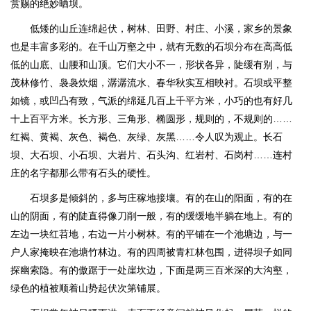
赏赐的绝妙晒坝。
低矮的山丘连绵起伏，树林、田野、村庄、小溪，家乡的景象
也是丰富多彩的。在千山万壑之中，就有无数的石坝分布在高高低
低的山底、山腰和山顶。它们大小不一，形状各异，陡缓有别，与
茂林修竹、袅袅炊烟，潺潺流水、春华秋实互相映衬。石坝或平整
如镜，或凹凸有致，气派的绵延几百上千平方米，小巧的也有好几
十上百平方米。长方形、三角形、椭圆形，规则的，不规则的……
红褐、黄褐、灰色、褐色、灰绿、灰黑……令人叹为观止。长石
坝、大石坝、小石坝、大岩片、石头沟、红岩村、石岗村……连村
庄的名字都那么带有石头的硬性。
石坝多是倾斜的，多与庄稼地接壤。有的在山的阳面，有的在
山的阴面，有的陡直得像刀削一般，有的缓缓地半躺在地上。有的
左边一块红苕地，右边一片小树林。有的平铺在一个池塘边，与一
户人家掩映在池塘竹林边。有的四周被青杠林包围，进得坝子如同
探幽索隐。有的傲踞于一处崖坎边，下面是两三百米深的大沟壑，
绿色的植被顺着山势起伏次第铺展。