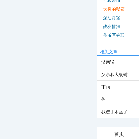
年检爱情
大树的秘密
煤油灯盏
战友情深
爷爷写春联
相关文章
父亲说
父亲和大杨树
下雨
伤
我进手术室了
首页