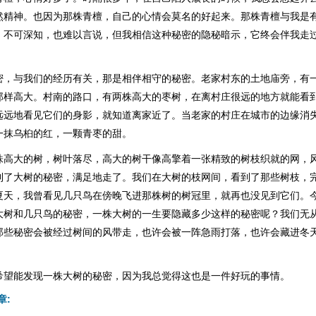
然精神。也因为那株青檀，自己的心情会莫名的好起来。那株青檀与我是
，不可深知，也难以言说，但我相信这种秘密的隐秘暗示，它终会伴我走
密，与我们的经历有关，那是相伴相守的秘密。老家村东的土地庙旁，有
那样高大。村南的路口，有两株高大的枣树，在离村庄很远的地方就能看
远远地看见它们的身影，就知道离家近了。当老家的村庄在城市的边缘消
一抹乌桕的红，一颗青枣的甜。
株高大的树，树叶落尽，高大的树干像高擎着一张精致的树枝织就的网，
到了大树的秘密，满足地走了。我们在大树的枝网间，看到了那些树枝，
夏天，我曾看见几只鸟在傍晚飞进那株树的树冠里，就再也没见到它们。
大树和几只鸟的秘密，一株大树的一生要隐藏多少这样的秘密呢？我们无
那些秘密会被经过树间的风带走，也许会被一阵急雨打落，也许会藏进冬
。
希望能发现一株大树的秘密，因为我总觉得这也是一件好玩的事情。
章: