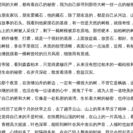
时间的大树，都有着自己的秘密，我为自己探寻到那些大树一丝一点的秘
位朋友家玩，朋友爱藏石，他的藏石，除了朋友送的，都是自己从河边、
有故事的石头。我看到他家摆石的基座，有一些是天然的树根，就很奇怪
山上的大树被人采伐了，剩下一截树根被弃在原地。那些硬木，如柏树的
，稍作修整、打磨，就是一个很好的底座，上面放盆栽，放赏石，都好。
的树枝，拿在手里很沉，木质的纹理清晰，表面沁出一点油质，近闻，有
仿佛抚摸着一棵树曾经的日月风雨，细致而有质感。
黄帝陵，看到森森柏木，只觉得肃穆庄严，从来没有想过柏木的一截枯枝
树生命的秘密，在岁月深处，散发着清香，愈益沉实。
的那个夜里，在张继泊舟的桥边，一定有一棵很大的树，不管它是枫杨，
张继的诗里，也活在每一位读者的心中，摇曳了千年，成为人世一道绝美
于自己的桥和大树，它像是一处私密的港湾。生长着大树的秘密，也停泊
在经历了近两个月的伏旱之后，去了趟齐云山。山上的草木早没了精神，
总觉得自己来的不是时候。在快爬到山顶的时候，在山上的一片高地上，
。青檀高大挺拔，叶色深翠，能听到树叶在风中发出的声音，人顿时也如
青檀，心情好多了。时隔很多年，在自己陷入颓丧的时候，我总会想起齐