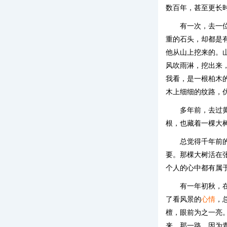
数百年，甚至更长
有一次，去一
重的石头，却都是
他从山上挖来的。
风吹雨淋，挖出来
我看，是一根柏木
木上细细的纹路，
多年前，去过
根，也藏着一棵大
总觉得千年前
要。那棵大树活在
个人的心中都有属
有一年初秋，
了看风景的
心情
，
檀，眼前为之一亮
来，那一路，因为