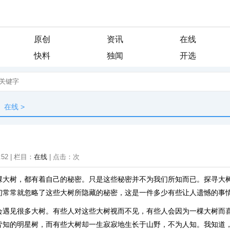
原创
资讯
在线
快料
独闻
开选
在线
>
:52 | 栏目：
在线
| 点击：
次
棵大树，都有着自己的秘密。只是这些秘密并不为我们所知而已。探寻大
们常常就忽略了这些大树所隐藏的秘密，这是一件多少有些让人遗憾的事
会遇见很多大树。有些人对这些大树视而不见，有些人会因为一棵大树而
皆知的明星树，而有些大树却一生寂寂地生长于山野，不为人知。我知道