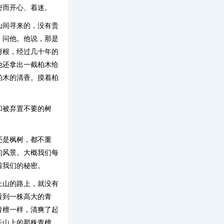
密而开心、着迷。
山间寻来的，没有贵
，问他。他说，那是
树根，经过几十年的
他还拿出一截柏木给
柏木的清香。摸着柏
和被弃置不要的树
还是枫树，都不重
的风景。大概我们每
着我们的秘密。
上山的路上，就没有
看到一株高大的青
青檀一样，清爽了起
云山上的那株青檀，