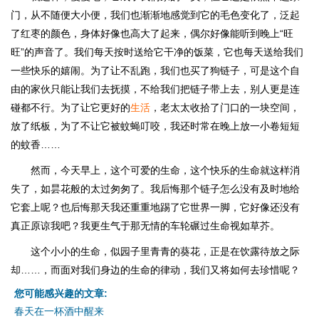
门，从不随便大小便，我们也渐渐地感觉到它的毛色变化了，泛起
了红枣的颜色，身体好像也高大了起来，偶尔好像能听到晚上“旺
旺”的声音了。我们每天按时送给它干净的饭菜，它也每天送给我们
一些快乐的嬉闹。为了让不乱跑，我们也买了狗链子，可是这个自
由的家伙只能让我们去抚摸，不给我们把链子带上去，别人更是连
碰都不行。为了让它更好的
生活
，老太太收拾了门口的一块空间，
放了纸板，为了不让它被蚊蝇叮咬，我还时常在晚上放一小卷短短
的蚊香……
然而，今天早上，这个可爱的生命，这个快乐的生命就这样消
失了，如昙花般的太过匆匆了。我后悔那个链子怎么没有及时地给
它套上呢？也后悔那天我还重重地踢了它世界一脚，它好像还没有
真正原谅我吧？我更生气于那无情的车轮碾过生命视如草芥。
这个小小的生命，似园子里青青的葵花，正是在饮露待放之际
却……，而面对我们身边的生命的律动，我们又将如何去珍惜呢？
您可能感兴趣的文章:
春天在一杯酒中醒来