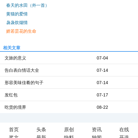
春天的水田（外一首）
黄猫的爱情
袅袅炊烟情
娇若昙花的生命
相关文章
文旅的意义
07-04
告白表白情话大全
07-14
形容美味佳肴的句子
07-14
发红包
07-17
吃货的境界
08-22
首页
头条
原创
资讯
在线
奖文
最新
快料
独闻
开选