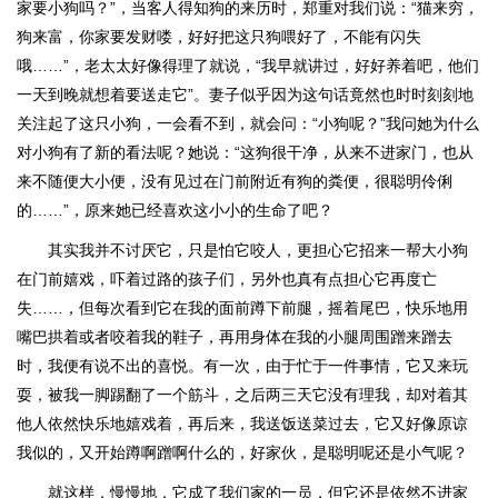
家要小狗吗？”，当客人得知狗的来历时，郑重对我们说：“猫来穷，
狗来富，你家要发财喽，好好把这只狗喂好了，不能有闪失
哦……”，老太太好像得理了就说，“我早就讲过，好好养着吧，他们
一天到晚就想着要送走它”。妻子似乎因为这句话竟然也时时刻刻地
关注起了这只小狗，一会看不到，就会问：“小狗呢？”我问她为什么
对小狗有了新的看法呢？她说：“这狗很干净，从来不进家门，也从
来不随便大小便，没有见过在门前附近有狗的粪便，很聪明伶俐
的……”，原来她已经喜欢这小小的生命了吧？
其实我并不讨厌它，只是怕它咬人，更担心它招来一帮大小狗
在门前嬉戏，吓着过路的孩子们，另外也真有点担心它再度亡
失……，但每次看到它在我的面前蹲下前腿，摇着尾巴，快乐地用
嘴巴拱着或者咬着我的鞋子，再用身体在我的小腿周围蹭来蹭去
时，我便有说不出的喜悦。有一次，由于忙于一件事情，它又来玩
耍，被我一脚踢翻了一个筋斗，之后两三天它没有理我，却对着其
他人依然快乐地嬉戏着，再后来，我送饭送菜过去，它又好像原谅
我似的，又开始蹲啊蹭啊什么的，好家伙，是聪明呢还是小气呢？
就这样，慢慢地，它成了我们家的一员，但它还是依然不进家