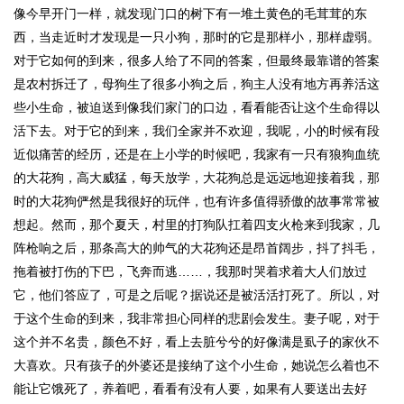
像今早开门一样，就发现门口的树下有一堆土黄色的毛茸茸的东
西，当走近时才发现是一只小狗，那时的它是那样小，那样虚弱。
对于它如何的到来，很多人给了不同的答案，但最终最靠谱的答案
是农村拆迁了，母狗生了很多小狗之后，狗主人没有地方再养活这
些小生命，被迫送到像我们家门的口边，看看能否让这个生命得以
活下去。对于它的到来，我们全家并不欢迎，我呢，小的时候有段
近似痛苦的经历，还是在上小学的时候吧，我家有一只有狼狗血统
的大花狗，高大威猛，每天放学，大花狗总是远远地迎接着我，那
时的大花狗俨然是我很好的玩伴，也有许多值得骄傲的故事常常被
想起。然而，那个夏天，村里的打狗队扛着四支火枪来到我家，几
阵枪响之后，那条高大的帅气的大花狗还是昂首阔步，抖了抖毛，
拖着被打伤的下巴，飞奔而逃……，我那时哭着求着大人们放过
它，他们答应了，可是之后呢？据说还是被活活打死了。所以，对
于这个生命的到来，我非常担心同样的悲剧会发生。妻子呢，对于
这个并不名贵，颜色不好，看上去脏兮兮的好像满是虱子的家伙不
大喜欢。只有孩子的外婆还是接纳了这个小生命，她说怎么着也不
能让它饿死了，养着吧，看看有没有人要，如果有人要送出去好