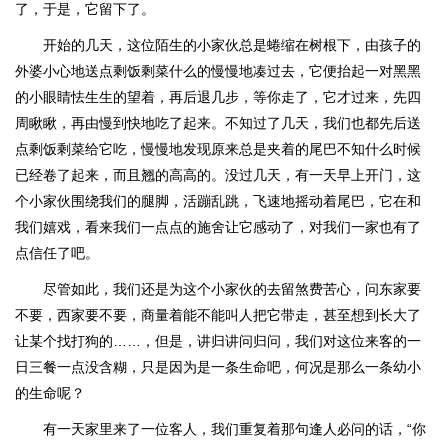
了，于是，它留下了。
开始的几天，这位陌生的小家伙总是蜷缩在树根下，由孩子的
外婆小心地送点剩饭剩菜什么的慢慢地凑过去，它便抬起一对黑黑
的小眼睛怯生生的望着，再后退几步，等你走了，它才过来，先四
周瞅瞅，再由慢到快地吃了起来。不知过了几天，我们也都先后送
点剩饭剩菜给它吃，慢慢地发现原来总是夹着的尾巴不知什么时候
已经卷了起来，而且翘的高高的。没过几天，有一天早上开门，这
个小家伙围绕我们的腿脚，活蹦乱跳，飞速地摇动着尾巴，它在和
我们嬉戏，看来我们一点点的施舍让它感动了，对我们一家也有了
点信任了吧。
尽管如此，我们还是为这个小家伙的去留煞费苦心，问东家要
不要，西家要不要，商量着能不能叫人把它带走，甚至想到长大了
让某个找打狗的……，但是，讲归讲问归问，我们对这位来客的一
日三餐一点没含糊，只是因为是一条生命吧，何况是那么一条幼小
的生命呢？
有一天家里来了一位客人，我们重复着那句逢人必问的话，“你