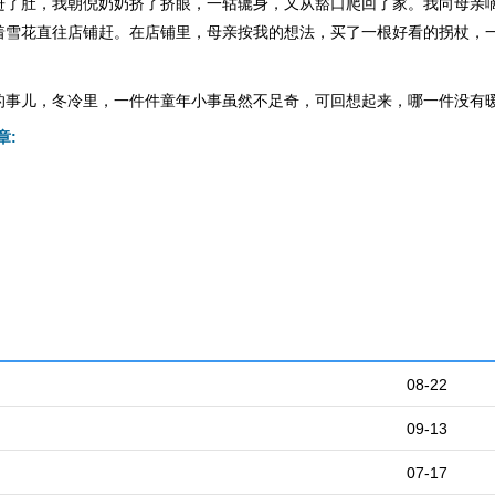
进了肚，我朝倪奶奶挤了挤眼，一轱辘身，又从豁口爬回了家。我向母亲
着雪花直往店铺赶。在店铺里，母亲按我的想法，买了一根好看的拐杖，
的事儿，冬冷里，一件件童年小事虽然不足奇，可回想起来，哪一件没有
章:
08-22
09-13
07-17