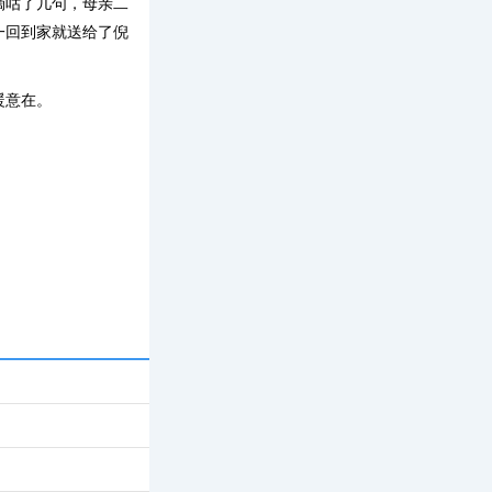
嘀咕了几句，母亲二
一回到家就送给了倪
暖意在。