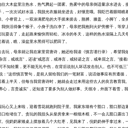
地往大木盆里注热水，热气腾起一团雾。热雾中的母亲倒适量凉水进去，
手，一次次试好水温，我脱光衣服就坐进去，好惬意哦。我眨巴着眼睛瞧
澡。小脊背上，一双涂满肥皂的大手搓来搓去，胳膊、膝盖、小脚丫，全
，我快活得像个猴子。小身子洗白净了，母亲把我抱到火炉旁擦干，等穿
面玩耍去了，走起路来愉快而轻松。冰冷的冬天，这样的热水澡隔上几天
笑着说，瞧，澡盆里水黑得可以肥田了。
出去玩，母亲就让我在家里背唐诗，她还给我读《慎言谨行录》，希望我
杂言，戒戏言”，还读“戒恶言，戒谗言，戒轻诺之言，戒卑屈之言。”接
不可不知轻重，更不能无礼中伤，在背后说别人坏话攻击别人。也不可低三
又说：“这些慎言警句，是前人留给我们的一笔财富，说话做事应有所遵循，
话看上半天，但每当我背唐诗时，她就会走过来用这些古人的良言教育我
贵养心，言贵诚实”，还知道了要多为别人做好事。天很冷，外面下着雪，
我玩心又上来啦，迎着雪花就跑到院子里。我家东墙有个豁口，豁口那边
豁口给堵住了。贪玩的我扭头从柴房拿来一根细木棍，不一会儿豁口露出
家。倪奶奶家矮桌上摆放着几个大红枣，见我来了，倪奶奶伸手拿过来，