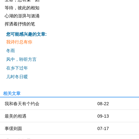
等待，彼此的相知
心湖的澎湃与汹涌
挥洒着抒情的笔
您可能感兴趣的文章:
我诗行总有你
冬雨
风中，聆听方言
在乡下过年
儿时冬日暖
相关文章
我和春天有个约会
08-22
最美的相遇
09-13
事缓则圆
07-17