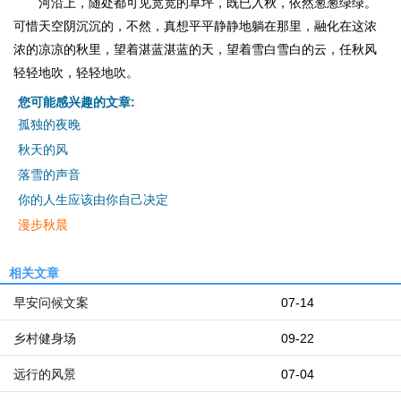
河沿上，随处都可见宽宽的草坪，既已入秋，依然葱葱绿绿。
可惜天空阴沉沉的，不然，真想平平静静地躺在那里，融化在这浓
浓的凉凉的秋里，望着湛蓝湛蓝的天，望着雪白雪白的云，任秋风
轻轻地吹，轻轻地吹。
您可能感兴趣的文章:
孤独的夜晚
秋天的风
落雪的声音
你的人生应该由你自己决定
漫步秋晨
相关文章
早安问候文案
07-14
乡村健身场
09-22
远行的风景
07-04