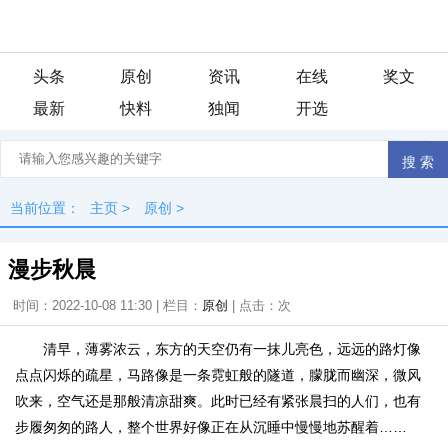
头条
原创
资讯
在线
奖文
最新
快料
独闻
开选
当前位置：
主页
>
原创
>
漫步秋晨
时间：2022-10-08 11:30 | 栏目：
原创
| 点击：
次
清早，薄雾浓云，东方的天空仍有一抹儿亮色，远远的路灯像
点点闪烁的疏星，马路像是一条霓虹般的隧道，朦胧而幽深，微风
吹来，空气还是那般清凉甜爽。此时已经有紧张晨扫的人们，也有
步履匆匆的路人，整个世界好像正在从沉睡中慢慢地苏醒着……