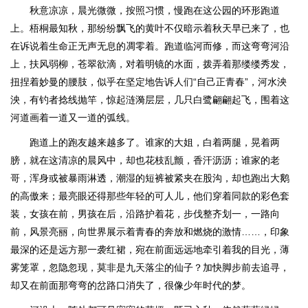
秋意凉凉，晨光微微，按照习惯，慢跑在这公园的环形跑道
上。梧桐最知秋，那纷纷飘飞的黄叶不仅暗示着秋天早已来了，也
在诉说着生命正无声无息的凋零着。跑道临河而修，而这弯弯河沿
上，扶风弱柳，苍翠欲滴，对着明镜的水面，拨弄着那缕缕秀发，
扭捏着妙曼的腰肢，似乎在坚定地告诉人们“自己正青春”，河水泱
泱，有钓者捻线抛竿，惊起涟漪层层，几只白鹭翩翩起飞，围着这
河道画着一道又一道的弧线。
跑道上的跑友越来越多了。谁家的大姐，白着两腿，晃着两
膀，就在这清凉的晨风中，却也花枝乱颤，香汗沥沥；谁家的老
哥，浑身或被暴雨淋透，潮湿的短裤被紧夹在股沟，却也跑出大鹅
的高傲来；最亮眼还得那些年轻的可人儿，他们穿着同款的彩色套
装，女孩在前，男孩在后，沿路护着花，步伐整齐划一，一路向
前，风景亮丽，向世界展示着青春的奔放和燃烧的激情……，印象
最深的还是远方那一袭红裙，宛在前面远远地牵引着我的目光，薄
雾笼罩，忽隐忽现，莫非是九天落尘的仙子？加快脚步前去追寻，
却又在前面那弯弯的岔路口消失了，很像少年时代的梦。