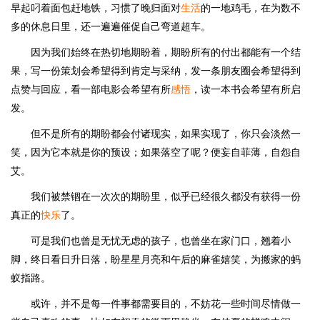
早起叼着面包赶地铁，习惯了晚归面对
生活
的一地鸡毛，在为数不
多的休息日里，还一遍遍催促自己弯道超车。
因为我们始终在热切地期盼着，期盼所有的付出都能有一个结
果，写一份策划会希望得到肯定与采纳，发一条朋友圈会希望得到
点赞与回应，看一部电影会希望有所
感悟
，读一本书会希望有所启
发。
但不是所有的期盼都会付诸现实，如果实现了，你只会淡然一
笑，因为它本就是你的预设；如果落空了呢？便妄自菲薄，自怨自
艾。
我们被禁锢在一次次的期盼里，似乎已经很久都没有获得一份
真正的
快乐
了。
可是我们也曾是无忧无虑的孩子，也曾坐在家门口，翘着小
脚，终日看日升日落，盼星星月亮和午后的麻雀嬉笑，为搬家的蚂
蚁指路。
或许，并不是每一件事都需要目的，不妨花一些时间尽情做一