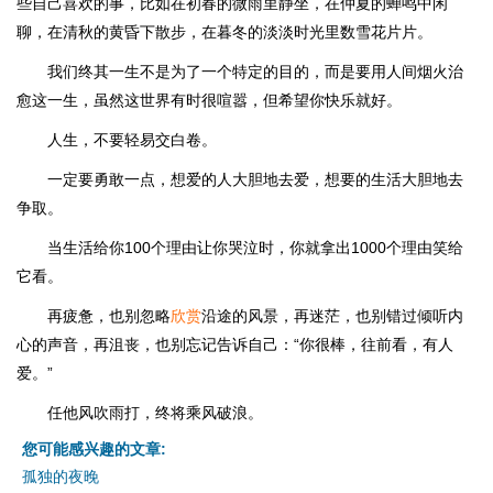
些自己喜欢的事，比如在初春的微雨里静坐，在仲夏的蝉鸣中闲
聊，在清秋的黄昏下散步，在暮冬的淡淡时光里数雪花片片。
我们终其一生不是为了一个特定的目的，而是要用人间烟火治
愈这一生，虽然这世界有时很喧嚣，但希望你快乐就好。
人生，不要轻易交白卷。
一定要勇敢一点，想爱的人大胆地去爱，想要的生活大胆地去
争取。
当生活给你100个理由让你哭泣时，你就拿出1000个理由笑给
它看。
再疲惫，也别忽略
欣赏
沿途的风景，再迷茫，也别错过倾听内
心的声音，再沮丧，也别忘记告诉自己：“你很棒，往前看，有人
爱。”
任他风吹雨打，终将乘风破浪。
您可能感兴趣的文章:
孤独的夜晚