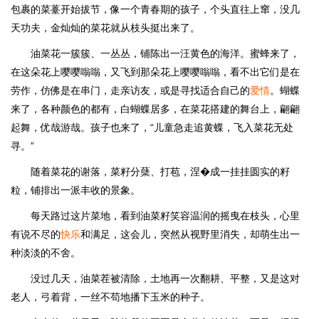
包裹的菜薹开始拔节，像一个青春期的孩子，个头直往上窜，没几
天功夫，金灿灿的菜花就从枝头挺出来了。
油菜花一簇簇、一丛丛，铺陈出一汪黄色的海洋。蜜蜂来了，
在这朵花上嘤嘤嗡嗡，又飞到那朵花上嘤嘤嗡嗡，看不出它们是在
劳作，仿佛是在串门，走亲访友，或是寻找适合自己的
爱情
。蝴蝶
来了，各种颜色的都有，白蝴蝶居多，在菜花搭建的舞台上，翩翩
起舞，优哉游哉。孩子也来了，“儿童急走追黄蝶，飞入菜花无处
寻。”
随着菜花的谢落，菜籽分蘖、打苞，涅�成一挂挂圆实的籽
粒，铺排出一派丰收的景象。
每天路过这片菜地，看到油菜籽笑容温润的摇曳在枝头，心里
有说不尽的
快乐
和满足，这会儿，突然从视野里消失，却萌生出一
种淡淡的不舍。
没过几天，油菜茬被清除，土地再一次翻耕、平整，又是这对
老人，弓着背，一丝不苟地播下玉米的种子。