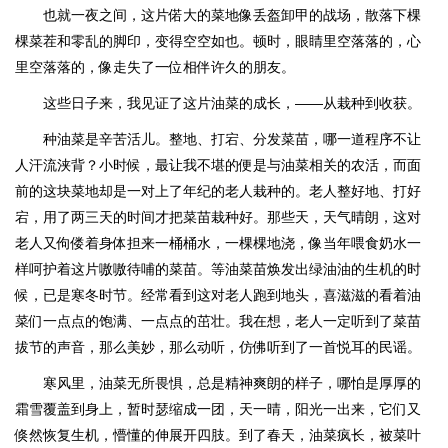
也就一夜之间，这片偌大的菜地像丢盔卸甲的战场，散落下棵
棵菜茬和零乱的脚印，变得空空如也。顿时，眼睛里空落落的，心
里空落落的，像走失了一位相伴许久的朋友。
这些日子来，我见证了这片油菜的成长，——从栽种到收获。
种油菜是辛苦活儿。整地、打宕、分发菜苗，哪一道程序不让
人汗流浃背？小时候，最让我不堪的便是与油菜相关的农活，而面
前的这块菜地却是一对上了年纪的老人栽种的。老人整好地、打好
宕，用了两三天的时间才把菜苗栽种好。那些天，天气晴朗，这对
老人又佝偻着身体担来一桶桶水，一棵棵地浇，像当年喂食奶水一
样呵护着这片嗷嗷待哺的菜苗。等油菜苗焕发出绿油油的生机的时
候，已是寒冬时节。经常看到这对老人跑到地头，喜滋滋的看着油
菜们一点点的饱满、一点点的茁壮。我在想，老人一定听到了菜苗
拔节的声音，那么美妙，那么动听，仿佛听到了一首悦耳的民谣。
寒风里，油菜无所畏惧，总是精神爽朗的样子，哪怕是厚厚的
霜雪覆盖到身上，暂时瑟缩成一团，天一晴，阳光一出来，它们又
倏然恢复生机，懵懂的伸展开四肢。到了春天，油菜疯长，被菜叶