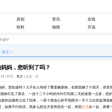
原创
资讯
在线
快料
独闻
开选
奖文
>
的妈妈，您听到了吗？
:18 | 栏目：
奖文
| 点击：
次
妈妈，您知道吗？儿子在人间得了重度糖尿病，在医院躺了十四天，倍受
L的血糖指标忙乱了医生，一连十二个小时的吊针打到第二天的凌晨一点多，您
危急的边缘把儿拉了回来，一双十指连心的手指因为一天十几次的监测血
时，如果不行的话，我多么想去天堂和您在一起，和您
生活
在一起，再看