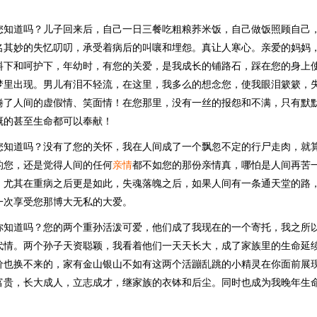
您知道吗？儿子回来后，自己一日三餐吃粗粮荞米饭，自己做饭照顾自己
名其妙的失忆叨叨，承受着病后的叫嚷和埋怨。真让人寒心。亲爱的妈妈
料下和呵护下，年幼时，有您的关爱，是我成长的铺路石，踩在您的身上
梦里出现。男儿有泪不轻流，在这里，我多么的想念您，使我眼泪簌簌，
倦了人间的虚假情、笑面情！在您那里，没有一丝的报怨和不满，只有默
慨的甚至生命都可以奉献！
您知道吗？没有了您的关怀，我在人间成了一个飘忽不定的行尸走肉，就
的您，还是觉得人间的任何
亲情
都不如您的那份亲情真，哪怕是人间再苦
，尤其在重病之后更是如此，失魂落魄之后，如果人间有一条通天堂的路
一次享受您那博大无私的大爱。
你知道吗？您的两个重孙活泼可爱，他们成了我现在的一个寄托，我之所
代情。两个孙子天资聪颖，我看着他们一天天长大，成了家族里的生命延
价也换不来的，家有金山银山不如有这两个活蹦乱跳的小精灵在你面前展
富贵，长大成人，立志成才，继家族的衣钵和后尘。同时也成为我晚年生