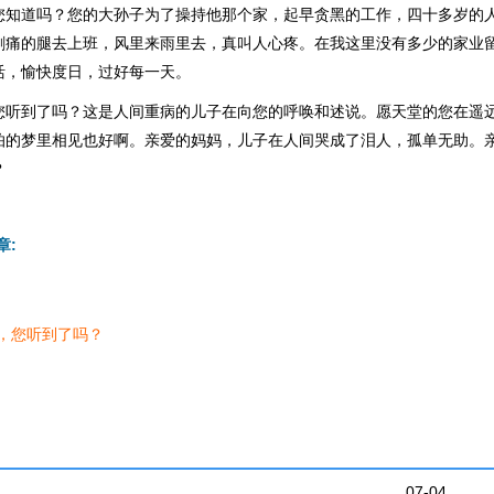
您知道吗？您的大孙子为了操持他那个家，起早贪黑的工作，四十多岁的
剧痛的腿去上班，风里来雨里去，真叫人心疼。在我这里没有多少的家业
活，愉快度日，过好每一天。
您听到了吗？这是人间重病的儿子在向您的呼唤和述说。愿天堂的您在遥
怕的梦里相见也好啊。亲爱的妈妈，儿子在人间哭成了泪人，孤单无助。
？
章:
，您听到了吗？
07-04