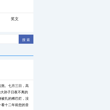
奖文
煎熬。七月三日，高
的大孙子日夜不离的
糖被扎的稀巴烂，没
一看十二年前您的音